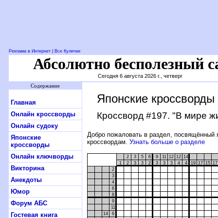
Реклама в Интернет
|
Все Кулички
Абсолютно бесполезный с
Сегодня 6 августа 2026 г., четверг
Содержание
Японские кроссворды
Главная
Онлайн кроссворды
Кроссворд #197
. "В мире ж
Онлайн судоку
Добро пожаловать в раздел, посвящённый 
Японские
кроссвордам.
Узнать больше о разделе
кроссворды
Онлайн ключворды
2
3
5
6
9
11
12
12
14
1
2
3
3
2
3
3
3
4
4
19
17
15
17
Викторина
2
3
Анекдоты
4
6
Юмор
8
9
Форум АБС
11
Гостевая книга
14
6