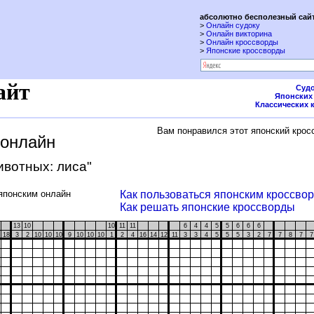
абсолютно бесполезный сайт
>
Онлайн судоку
>
Онлайн викторина
>
Онлайн кроссворды
>
Японские кроссворды
айт
Судо
Японских
Классических 
Вам понравился этот японский крос
 онлайн
ивотных: лиса"
японским онлайн
Как пользоваться японским кроссво
Как решать японские кроссворды
13
10
10
11
11
6
4
4
5
5
6
6
6
18
3
2
10
10
10
9
10
10
10
1
2
4
16
14
12
11
3
3
4
5
5
5
3
2
7
7
8
7