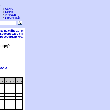
:
>
Форум
>
Юмор
>
Анекдоты
>
Игры онлайн
ку на сайте
29756
 кроссвордов
548
кроссвордов
7923
сворд?
рдом
7
7
6
5
5
3
2