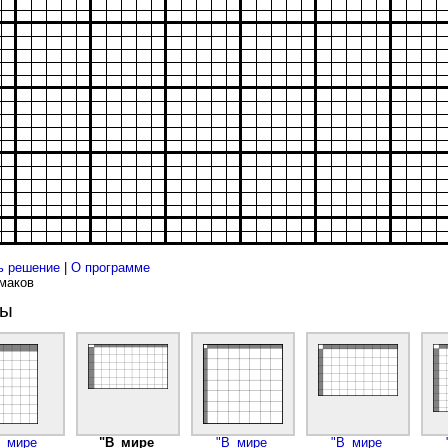
ь решение
|
О программе
рмаков
ды
В мире
"В мире
"В мире
"В мире