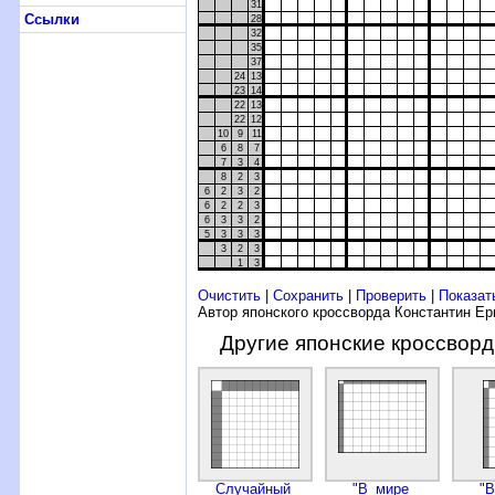
31
Ссылки
28
32
35
37
24
13
23
14
22
13
22
12
10
9
11
6
8
7
7
3
4
8
2
3
6
2
3
2
6
2
2
3
6
3
3
2
5
3
3
3
3
2
3
1
3
Очистить
|
Сохранить
|
Проверить
|
Показат
Автор японского кроссворда Константин Е
Другие японские кроссвор
Случайный
"В мире
"