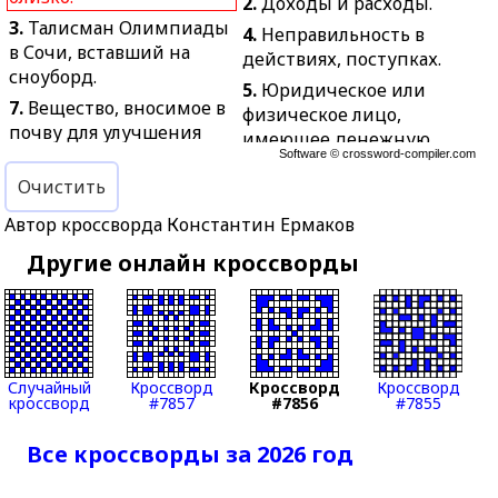
2.
Доходы и расходы.
3.
Талисман Олимпиады
4.
Неправильность в
в Сочи, вставший на
действиях, поступках.
сноуборд.
5.
Юридическое или
7.
Вещество, вносимое в
физическое лицо,
почву для улучшения
имеющее денежную
питания растений и
Software ©
crossword-compiler.com
или имущественную
повышения
Очистить
задолженность.
урожайности.
6.
Спрессованный в виде
Автор кроссворда Константин Ермаков
10.
Натуральный
кирпича мелкий
Другие онлайн кроссворды
товарообмен.
материал.
12.
Подчёркивание
8.
Судебное решение-
какого-нибудь
образец.
положения, мысли.
9.
Перемещение
13.
Корзина на колёсах
сотрудника или
Случайный
Кроссворд
Кроссворд
Кроссворд
для удобства
компании в другой
кроссворд
#7857
#7856
#7855
покупателей в
город или страну.
супермаркетах.
Все кроссворды за 2026 год
11.
Игрок в
14.
Представление с
американский футбол,