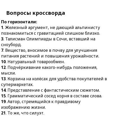
фантастическим
чья задача — поймать
сюжетом.
мяч.
Вопросы кроссворда
15.
Грамматический
12.
Песенный
сосед корня в составе
комплимент небесам.
По горизонтали:
слова.
1
. Железный аргумент, не дающий альпинисту
16.
Вид художественной
19.
Автор, стремящийся
познакомиться с гравитацией слишком близко.
обработки металла.
к правдивому
3
. Талисман Олимпиады в Сочи, вставший на
17.
Быстроходный
изображению жизни.
сноуборд.
парусник для перевозки
7
. Вещество, вносимое в почву для улучшения
21.
То же, что силуэт.
чая.
питания растений и повышения урожайности.
22.
Центральный догмат
18.
Пережиток прошлого.
10
. Натуральный товарообмен.
христианского
19.
Стояночный тормоз
12
. Подчёркивание какого-нибудь положения,
вероучения.
(разг.).
мысли.
23.
Название государства
13
. Корзина на колёсах для удобства покупателей в
20.
Рана.
Лихтенштейн.
супермаркетах.
24.
Первый в России
14
. Представление с фантастическим сюжетом.
военно-уголовный
15
. Грамматический сосед корня в составе слова.
кодекс.
19
. Автор, стремящийся к правдивому
изображению жизни.
25.
Попытка усидеть на
21
. То же, что силуэт.
двух философских