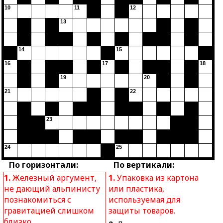
10
11
12
13
14
15
16
17
18
19
20
21
22
23
24
25
По горизонтали:
По вертикали:
1.
Железный аргумент,
1.
Упаковка из картона
не дающий альпинисту
или пластика,
познакомиться с
используемая для
гравитацией слишком
защиты товаров.
близко.