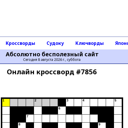
Кроссворды
Судоку
Ключворды
Япон
Абсолютно бесполезный сайт
Сегодня 8 августа 2026 г., суббота
Онлайн кроссворд #7856
1
2
3
4
5
6
7
8
9