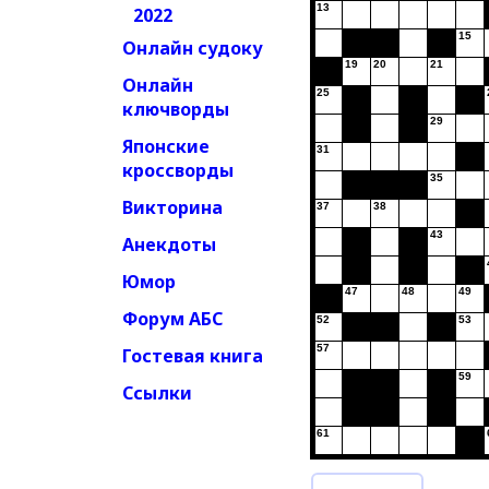
13
2022
15
Онлайн судоку
19
20
21
Онлайн
25
ключворды
29
Японские
31
кроссворды
35
Викторина
37
38
43
Анекдоты
Юмор
47
48
49
Форум АБС
52
53
57
Гостевая книга
59
Ссылки
61