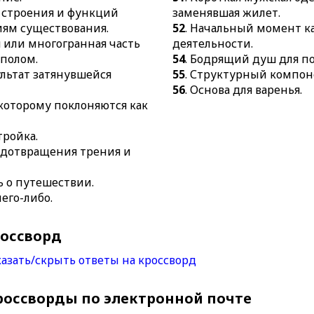
 строения и функций
заменявшая жилет.
иям существования.
52
. Начальный момент к
 или многогранная часть
деятельности.
уполом.
54
. Бодрящий душ для п
льтат затянувшейся
55
. Структурный компон
56
. Основа для варенья.
, которому поклоняются как
тройка.
едотвращения трения и
ь о путешествии.
его-либо.
россворд
азать/скрыть ответы на кроссворд
россворды по электронной почте