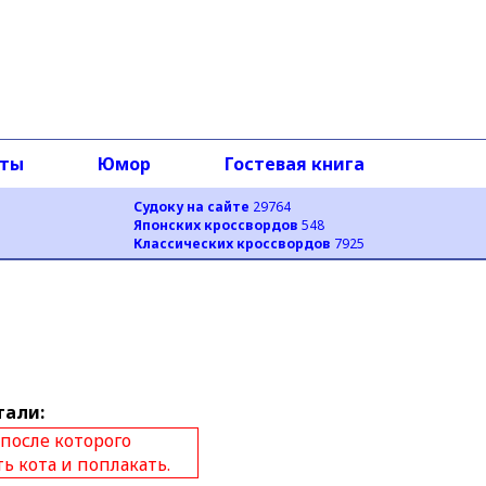
оты
Юмор
Гостевая книга
Судоку на сайте
29764
Японских кроссвордов
548
Классических кроссвордов
7925
тали:
 после которого
ть кота и поплакать.