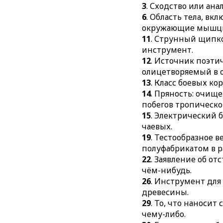
3
. Сходство или ан
6
. Область тела, в
окружающие мышц
11
. Струнный щип
инструмент.
12
. Источник поэти
олицетворяемый в 
13
. Класс боевых ко
14
. Пряность: очище
побегов тропическо
15
. Электрический 
чаевых.
19
. Тестообразное 
полуфабрикатом в р
22
. Заявление об от
чём-нибудь.
26
. Инструмент для
древесины.
29
. То, что наносит
чему-либо.