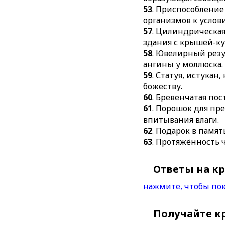
53
. Приспособление
организмов к услов
57
. Цилиндрическая
здания с крышей-к
58
. Ювелирный резу
ангины у моллюска.
59
. Статуя, истукан
божеству.
60
. Бревенчатая пос
61
. Порошок для пр
впитывания влаги.
62
. Подарок в памят
63
. Протяжённость ч
Ответы на к
нажмите, чтобы пок
Получайте к