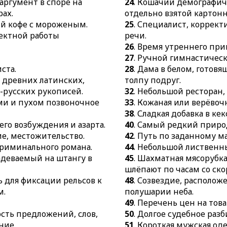
существован
аргумент в споре на
24
. Кошачий демографич
45.
Шахматная
ах.
отдельно взятой картонн
57.
Цилиндри
гроссмейсте
ый кофе с мороженым.
25
. Специалист, корре
многогранная
со скоростью 
ектной работы
речи.
крышей-купо
26
. Время утреннего пр
48.
Созвездие
58.
Ювелирны
27
. Ручной гимнастическ
северном по
затянувшейся
ста.
28
. Дама в белом, готовя
49.
Перечень 
59.
Статуя, и
 древних латинских,
толпу подруг.
услуги.
поклоняются 
о-русских рукописей.
32
. Небольшой ресторан, 
50.
Долгое су
ми и пухом позвоночное
33
. Кожаная или верёвочн
60.
Бревенчат
разбирательс
38
. Сладкая добавка в кек
61.
Порошок 
51.
Короткая 
его возбуждения и азарта.
40
. Самый редкий прир
трения и впи
рукавов, зам
е, местожительство.
42
. Путь по заданному м
62.
Подарок в
криминального романа.
44
. Небольшой лиственн
52.
Начальны
путешествии
надеваемый на штангу в
45
. Шахматная мясорубка
нибудь деяте
63.
Протяжённ
шлёпают по часам со ско
54.
Бодрящий
ь для фиксации рельсов к
48
. Созвездие, располож
55.
Структур
м.
полушарии неба.
нейрона.
49
. Перечень цен на това
ость предложений, слов,
50
. Долгое судебное разб
56.
Основа дл
ние.
51
. Короткая мужская од