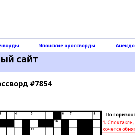
чворды
Японские кроссворды
Анекд
ный сайт
оссворд #7854
По горизон
3
4
5
6
7
8
1.
Спектакль,
10
хочется обня
12