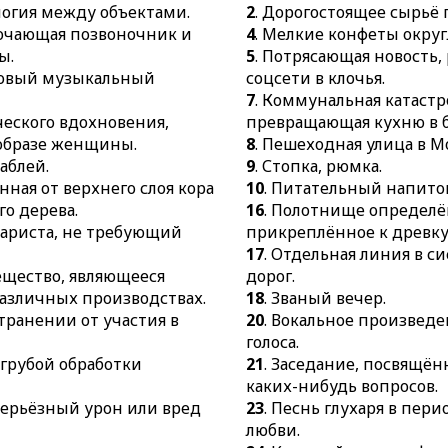
37.
Покрытое
взрыв в отде
алогия между объектами.
2
. Дорогостоящее сырьё
позвоночное
коробке.
ключающая позвоночник и
4
. Мелкие конфеты окру
ы.
5
. Потрясающая новость
39.
Состояние
25.
Специали
ковый музыкальный
соцсети в клочья.
возбуждения 
дефекты реч
7
. Коммунальная катаст
41.
Местонах
26.
Время ут
ческого вдохновения,
превращающая кухню в б
местожитель
пищи.
образе женщины.
8
. Пешеходная улица в М
43.
Разновид
27.
Ручной г
раблей.
9
. Стопка, рюмка.
романа.
28.
Дама в бе
нная от верхнего слоя кора
10
. Питательный напито
45.
Плоский 
бросить буке
го дерева.
16
. Полотнище определё
штангу в тяж
бариста, не требующий
прикреплённое к древку
32.
Небольшо
17
. Отдельная линия в 
46.
Огромный
закусочная.
вещество, являющееся
дорог.
рельсов к д
33.
Кожаная и
азличных производствах.
18
. Званый вечер.
47.
Блюдо из 
хомута.
странении от участия в
20
. Вокальное произведе
50.
Последов
38.
Сладкая д
голоса.
предложений
 грубой обработки
21
. Заседание, посвящё
40.
Самый ре
сообщение.
каких-нибудь вопросов.
элемент.
53.
Приспосо
 серьёзный урон или вред
23
. Песнь глухаря в пер
42.
Путь по з
функций орг
любви.
44.
Небольшо