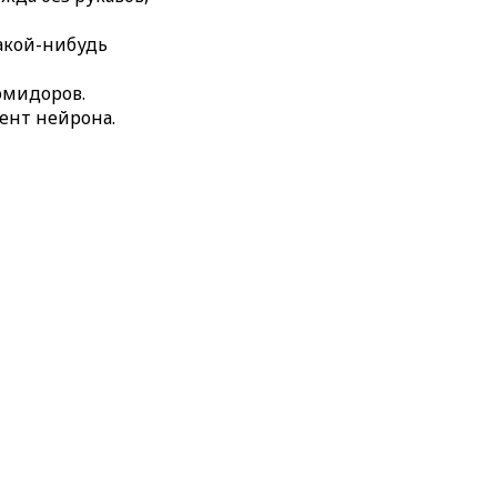
акой-нибудь
омидоров.
ент нейрона.