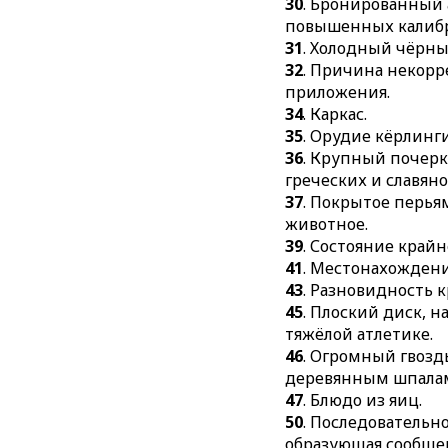
30
. Бронированный 
повышенных калибр
31
. Холодный чёрн
32
. Причина некорр
приложения.
34
. Каркас.
35
. Орудие кёрлинги
36
. Крупный почерк
греческих и славян
37
. Покрытое перья
животное.
39
. Состояние крайн
41
. Местонахождени
43
. Разновидность 
45
. Плоский диск, 
тяжёлой атлетике.
46
. Огромный гвозд
деревянным шпала
47
. Блюдо из яиц.
50
. Последовательн
образующая сообще