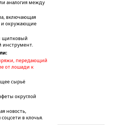
ли аналогия между
ла, включающая
 и окружающие
й щипковый
 инструмент.
ли:
 поэтического
, олицетворяемый в
пряжи, передающий
ины.
ие от лошади к
вых кораблей.
ящее сырьё
 очищенная от
я кора побегов
 дерева.
нфеты округлой
ский бариста, не
аевых.
я новость,
соцсети в клочья.
зное вещество,
полуфабрикатом в
ая катастрофа,
роизводствах.