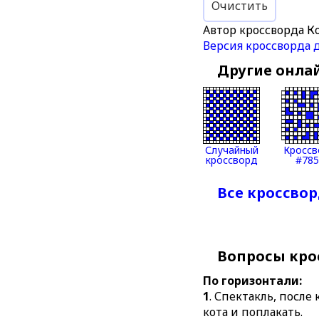
Очистить
Автор кроссворда К
Версия кроссворда 
Другие онла
Случайный
Кроссв
кроссворд
#785
Все кроссвор
Вопросы кро
По горизонтали:
1
. Спектакль, после
кота и поплакать.