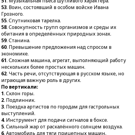
51
. Музыкальная пьеса шутливого характера.
орнаментом.
41.
Гимнастические
53
. Воин, состоявший в особом войске Ивана
упражнения,
45.
Воспитанник
Грозного.
развивающие силу,
закрытого среднего
55
. Спутниковая тарелка.
ловкость, выносливость.
военно-учебного
58
. Совокупность групп организмов и среды их
заведения в царской
42.
Крупное
обитания в определённых природных зонах.
России.
прозаическое
59
. Станина.
произведение.
60
. Превышение предложения над спросом в
47.
Головной убор Чарли
экономике.
Чаплина.
43.
Наплечный знак
61
. Сложная машина, агрегат, выполняющий работу
различия у военных.
48.
Установившийся
нескольких более простых машин.
порядок, сложившееся
44.
Собиратель
62
. Часть речи, отсутствующая в русском языке, но
устройство.
старинных монет.
играющая важную роль в других.
51.
Музыкальная пьеса
45.
Доверенное лицо,
По вертикали:
шутливого характера.
управляющее
1
. Склон горы.
материальными
53.
Воин, состоявший в
2
. Подлинник.
ресурсами имения.
особом войске Ивана
3
. Поездка артистов по городам для гастрольных
Грозного.
46.
Электровакуумный
выступлений.
прибор.
4
. Инструмент для подачи сигналов в боксе.
55.
Спутниковая тарелка.
5
. Сильный жар от раскалённого солнцем воздуха.
49.
Пресноводная рыба
58.
Совокупность групп
6
. Автомобиль для тяги прицепных машин,
семейства карповых.