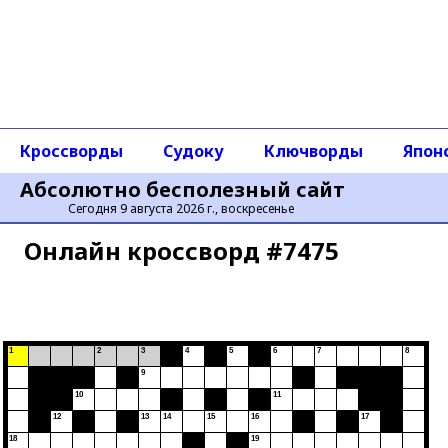
Кроссворды
Судоку
Ключворды
Япон
Абсолютно бесполезный сайт
Сегодня 9 августа 2026 г., воскресенье
Онлайн кроссворд #7475
1
2
3
4
5
6
7
8
9
10
11
12
13
14
15
16
17
18
19