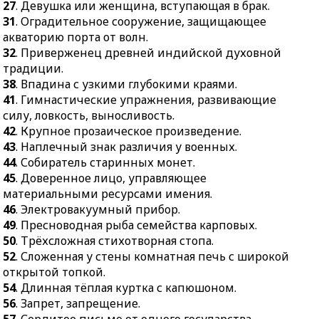
27
. Девушка или женщина, вступающая в брак.
31
. Оградительное сооружение, защищающее
акваторию порта от волн.
32
. Приверженец древней индийской духовной
традиции.
38
. Впадина с узкими глубокими краями.
41
. Гимнастические упражнения, развивающие
силу, ловкость, выносливость.
42
. Крупное прозаическое произведение.
43
. Наплечный знак различия у военных.
44
. Собиратель старинных монет.
45
. Доверенное лицо, управляющее
материальными ресурсами имения.
46
. Электровакуумный прибор.
49
. Пресноводная рыба семейства карповых.
50
. Трёхсложная стихотворная стопа.
52
. Сложенная у стены комнатная печь с широкой
открытой топкой.
54
. Длинная тёплая куртка с капюшоном.
56
. Запрет, запрещение.