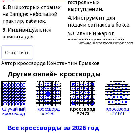
гастрольных
6.
В некоторых странах
выступлений.
на Западе: небольшой
4.
Инструмент для
трактир, кабачок.
подачи сигналов в боксе.
9.
Индивидуальная
5.
Сильный жар от
комната для
раскалённого солнцем
философских
Software ©
crossword-compiler.com
воздуха.
размышлений.
Очистить
6.
Автомобиль для тяги
10.
Хищное
прицепных машин,
Автор кроссворда Константин Ермаков
млекопитающее.
платформ, повозок.
Другие онлайн кроссворды
11.
Одна из двух
7.
Лицо,
подвижных кожно-
непосредственно
мышечных складок,
голосующее на выборах
образующих края рта.
президента США.
13.
Короткая, толстая
8.
Небольшой аэроплан с
Случайный
Кроссворд
Кроссворд
Кроссворд
плеть из ремней.
кроссворд
#7476
#7475
#7474
двигателем малой
18.
Футболист, который
мощности.
чаще других пользуется
Все кроссворды за 2026 год
12.
Выдумка с целью
перчатками.
внушить другому