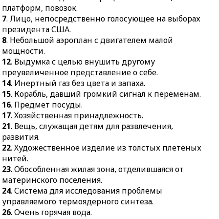
организмов и среды их
платформ, повозок.
обитания в
50.
Трёхсложная
7
. Лицо, непосредственно голосующее на выборах
определённых
стихотворная стопа.
президента США.
природных зонах.
52.
Сложенная у стены
8
. Небольшой аэроплан с двигателем малой
59.
Станина.
комнатная печь с
мощности.
широкой открытой
12
. Выдумка с целью внушить другому
60.
Превышение
топкой.
преувеличенное представление о себе.
предложения над
14
. Инертный газ без цвета и запаха.
спросом в экономике.
54.
Длинная тёплая
15
. Корабль, давший громкий сигнал к переменам.
куртка с капюшоном.
61.
Сложная машина,
16
. Предмет посуды.
агрегат, выполняющий
56.
Запрет, запрещение.
17
. Хозяйственная принадлежность.
работу нескольких более
57.
Сердитое письмо от
21
. Вещь, служащая детям для развлечения,
простых машин.
одного государства
развития.
62.
Часть речи,
другому.
22
. Художественное изделие из толстых плетёных
отсутствующая в
нитей.
русском языке, но
23
. Обособленная жилая зона, отделившаяся от
играющая важную роль в
материнского поселения.
других.
24
. Система для исследования проблемы
управляемого термоядерного синтеза.
26
. Очень горячая вода.