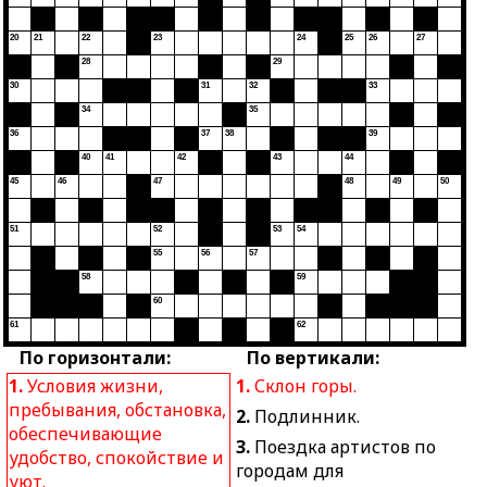
20
21
22
23
24
25
26
27
28
29
30
31
32
33
34
35
36
37
38
39
40
41
42
43
44
45
46
47
48
49
50
51
52
53
54
55
56
57
58
59
60
61
62
По горизонтали:
По вертикали:
1.
Условия жизни,
1.
Склон горы.
пребывания, обстановка,
2.
Подлинник.
обеспечивающие
3.
Поездка артистов по
удобство, спокойствие и
городам для
уют.