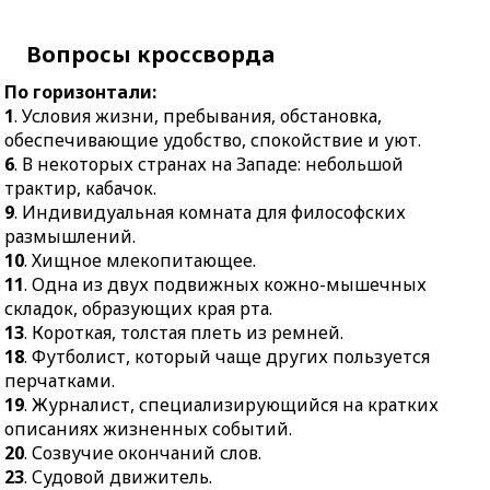
19.
Журналист,
преувеличенное
специализирующийся
представление о себе.
Вопросы кроссворда
на кратких описаниях
14.
Инертный газ без
жизненных событий.
По горизонтали:
цвета и запаха.
20.
Созвучие окончаний
1
. Условия жизни, пребывания, обстановка,
15.
Корабль, давший
слов.
обеспечивающие удобство, спокойствие и уют.
громкий сигнал к
6
. В некоторых странах на Западе: небольшой
23.
Судовой движитель.
переменам.
трактир, кабачок.
25.
Живописное
16.
Предмет посуды.
9
. Индивидуальная комната для философских
изображение святых в
17.
Хозяйственная
размышлений.
православии.
принадлежность.
10
. Хищное млекопитающее.
28.
В старину: три
11
. Одна из двух подвижных кожно-мышечных
21.
Вещь, служащая
копейки.
складок, образующих края рта.
детям для развлечения,
29.
Музыкальный
13
. Короткая, толстая плеть из ремней.
развития.
инструмент, род
18
. Футболист, который чаще других пользуется
22.
Художественное
кастаньет.
перчатками.
изделие из толстых
19
. Журналист, специализирующийся на кратких
30.
Выгода, польза.
плетёных нитей.
описаниях жизненных событий.
31.
Месяц шашлыков,
23.
Обособленная жилая
20
. Созвучие окончаний слов.
гроз и цветущих
зона, отделившаяся от
23
. Судовой движитель.
аллергенов.