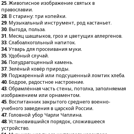
материнского
25
. Живописное изображение святых в
33.
Слабоалкогольный
поселения.
православии.
напиток.
24.
Система для
28
. В старину: три копейки.
34.
Утварь для
исследования проблемы
29
. Музыкальный инструмент, род кастаньет.
просеивания муки.
управляемого
30
. Выгода, польза.
термоядерного синтеза.
31
. Месяц шашлыков, гроз и цветущих аллергенов.
35.
Удобный случай.
33
. Слабоалкогольный напиток.
26.
Очень горячая вода.
36.
Полудрагоценный
34
. Утварь для просеивания муки.
камень.
27.
Девушка или
35
. Удобный случай.
женщина, вступающая в
37.
Зелёный ковёр
36
. Полудрагоценный камень.
брак.
природы.
37
. Зелёный ковёр природы.
31.
Оградительное
39
. Поджаренный или подсушенный ломтик хлеба.
39.
Поджаренный или
сооружение,
40
. Бодрое, радостное настроение.
подсушенный ломтик
защищающее акваторию
43
. Обрамлённая часть стены, потолка, заполняемая
хлеба.
порта от волн.
изображением или орнаментом.
40.
Бодрое, радостное
45
. Воспитанник закрытого среднего военно-
32.
Приверженец
настроение.
учебного заведения в царской России.
древней индийской
43.
Обрамлённая часть
47
. Головной убор Чарли Чаплина.
духовной традиции.
стены, потолка,
48
. Установившийся порядок, сложившееся
38.
Впадина с узкими
заполняемая
устройство.
глубокими краями.
изображением или