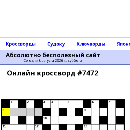
Кроссворды
Судоку
Ключворды
Япон
Абсолютно бесполезный сайт
Сегодня 8 августа 2026 г., суббота
Онлайн кроссворд #7472
1
2
3
4
5
6
7
8
9
10
11
12
13