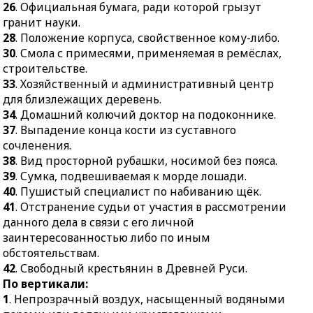
26
. Официальная бумага, ради которой грызут
34.
Домашний колючий
30.
Бассейн.
гранит науки.
доктор на подоконнике.
31.
Разделение на части.
28
. Положение корпуса, свойственное кому-либо.
37.
Выпадение конца
32.
Упражнение в
30
. Смола с примесями, применяемая в ремёслах,
кости из суставного
тяжёлой атлетике.
строительстве.
сочленения.
33
. Хозяйственный и административный центр
33.
Медоносное
38.
Вид просторной
для близлежащих деревень.
растение с красно-
рубашки, носимой без
34
. Домашний колючий доктор на подоконнике.
синими цветками.
пояса.
37
. Выпадение конца кости из суставного
35.
Самое лучшее,
39.
Сумка,
сочленения.
избранное, отборное.
подвешиваемая к морде
38
. Вид просторной рубашки, носимой без пояса.
36.
До революции:
лошади.
39
. Сумка, подвешиваемая к морде лошади.
промысел, состоящий в
40
. Пушистый специалист по набиванию щёк.
40.
Пушистый
перевозке грузов и
41
. Отстранение судьи от участия в рассмотрении
специалист по
людей.
данного дела в связи с его личной
набиванию щёк.
заинтересованностью либо по иным
41.
Отстранение судьи
обстоятельствам.
от участия в
42
. Свободный крестьянин в Древней Руси.
рассмотрении данного
По вертикали:
дела в связи с его
1
. Непрозрачный воздух, насыщенный водяными
личной