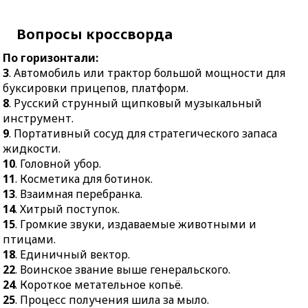
выше генеральского.
дыхания.
Вопросы кроссворда
24.
Короткое
19.
Низкий барьер вдоль
метательное копьё.
авансцены.
По горизонтали:
25.
Процесс получения
20.
Препятствие,
3
. Автомобиль или трактор большой мощности для
шила за мыло.
преграда, мешающая
буксировки прицепов, платформ.
общению.
26.
Официальная бумага,
8
. Русский струнный щипковый музыкальный
ради которой грызут
21.
Защитное
инструмент.
гранит науки.
устройство.
9
. Портативный сосуд для стратегического запаса
жидкости.
28.
Положение корпуса,
23.
Годные только для
10
. Головной убор.
свойственное кому-либо.
переработки предметы.
11
. Косметика для ботинок.
30.
Смола с примесями,
24.
Самая глубокая часть
13
. Взаимная перебранка.
применяемая в
стакана.
14
. Хитрый поступок.
ремёслах,
27.
Вид древесины.
15
. Громкие звуки, издаваемые животными и
строительстве.
птицами.
29.
Человек,
33.
Хозяйственный и
18
. Единичный вектор.
стремящийся слепо
административный
22
. Воинское звание выше генеральского.
подражать
центр для близлежащих
24
. Короткое метательное копьё.
аристократическим
деревень.
25
. Процесс получения шила за мыло.
вкусам и манерам.