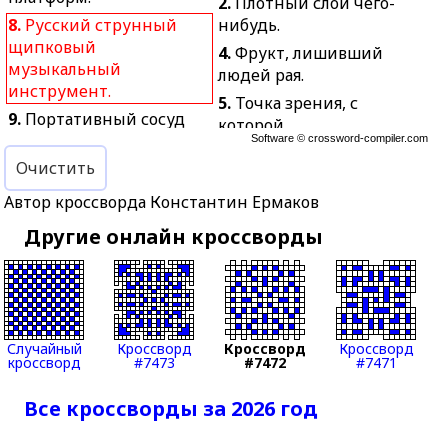
2.
Плотный слой чего-
8.
Русский струнный
нибудь.
щипковый
4.
Фрукт, лишивший
музыкальный
людей рая.
инструмент.
5.
Точка зрения, с
9.
Портативный сосуд
которой
для стратегического
Software ©
crossword-compiler.com
рассматривается какое-
запаса жидкости.
Очистить
либо явление.
10.
Головной убор.
6.
Шум падающей воды.
Автор кроссворда Константин Ермаков
11.
Косметика для
7.
Жировая пробка в
Другие онлайн кроссворды
ботинок.
порах кожи.
13.
Взаимная
12.
Струнный гость
перебранка.
оркестровой ямы.
14.
Хитрый поступок.
13.
Некрепкое яблочное
15.
Громкие звуки,
вино.
Случайный
Кроссворд
Кроссворд
Кроссворд
кроссворд
#7473
#7472
#7471
издаваемые животными
16.
Целенаправленно
и птицами.
формируемый образ.
Все кроссворды за 2026 год
18.
Единичный вектор.
17.
Острое вирусное
22.
Воинское звание
заболевание органов