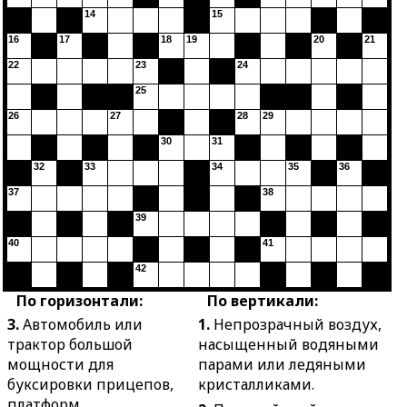
14
15
16
17
18
19
20
21
22
23
24
25
26
27
28
29
30
31
32
33
34
35
36
37
38
39
40
41
42
По горизонтали:
По вертикали:
3.
Автомобиль или
1.
Непрозрачный воздух,
трактор большой
насыщенный водяными
мощности для
парами или ледяными
буксировки прицепов,
кристалликами.
платформ.