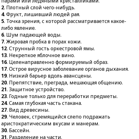
парами или ледяными кристалликами.
заинтересованностью
2
. Плотный слой чего-нибудь.
либо по иным
4
. Фрукт, лишивший людей рая.
обстоятельствам.
5
. Точка зрения, с которой рассматривается какое-
42.
Свободный
либо явление.
крестьянин в Древней
6
. Шум падающей воды.
Руси.
7
. Жировая пробка в порах кожи.
12
. Струнный гость оркестровой ямы.
13
. Некрепкое яблочное вино.
16
. Целенаправленно формируемый образ.
17
. Острое вирусное заболевание органов дыхания.
19
. Низкий барьер вдоль авансцены.
20
. Препятствие, преграда, мешающая общению.
21
. Защитное устройство.
23
. Годные только для переработки предметы.
24
. Самая глубокая часть стакана.
27
. Вид древесины.
29
. Человек, стремящийся слепо подражать
аристократическим вкусам и манерам.
30
. Бассейн.
31
. Разделение на части.