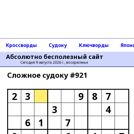
Кроссворды
Судоку
Ключворды
Япон
Абсолютно бесполезный сайт
Сегодня 9 августа 2026 г., воскресенье
Сложное cудоку #921
2
3
9
8
7
3
4
6
1
7