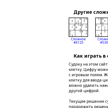
Другие слож
Сложное
Слож
#6125
#530
Как играть в
Судоку на этом сай
клетку. Цифру можно
с игровым полем. 
клетку для ввода ц
можно удалить нажа
другой цифрой.
Текущее решение су
продолжить решение