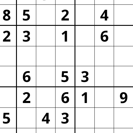
8
5
2
4
2
3
1
6
6
5
3
2
6
1
9
5
4
3