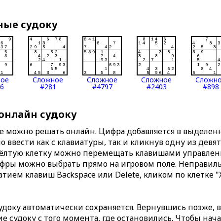
ные судоку
ное
Сложное
Сложное
Сложное
Сложн
6
#281
#4797
#2403
#898
 онлайн судоку
те можно решать онлайн. Цифра добавляется в выделе
 ввести как с клавиатуры, так и кликнув одну из девя
Жёлтую клетку можно перемещать клавишами управлени
ифры можно выбрать прямо на игровом поле. Неправи
тием клавиш Backspace или Delete, кликом по клетке "
доку автоматически сохраняется. Вернувшись позже, 
 судоку с того момента, где остановились. Чтобы нача