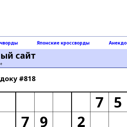
чворды
Японские кроссворды
Анекд
ный сайт
ье
доку #818
7
5
7
9
2