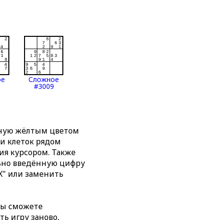
ое
Сложное
#3009
нную жёлтым цветом
ти клеток рядом
я курсором. Также
льно введённую цифру
X" или заменить
вы сможете
ть игру заново,