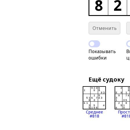
8
2
Отменить
Показывать
В
ошибки
ц
Ещё судоку
Среднее
Прос
#818
#81