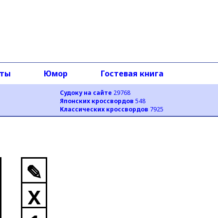
оты
Юмор
Гостевая книга
Судоку на сайте
29768
Японских кроссвордов
548
Классических кроссвордов
7925
✎
X