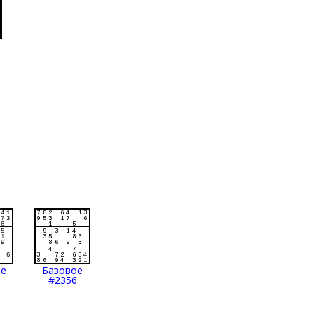
ое
Базовое
#2356