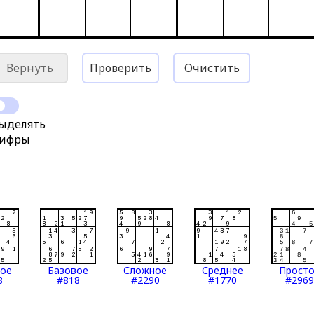
Вернуть
Проверить
Очистить
ыделять
ифры
тое
Базовое
Сложное
Среднее
Прост
8
#818
#2290
#1770
#2969