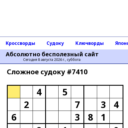
Кроссворды
Судоку
Ключворды
Япон
Абсолютно бесполезный сайт
Сегодня 8 августа 2026 г., суббота
Сложное cудоку #7410
4
5
2
7
3
4
6
3
8
1