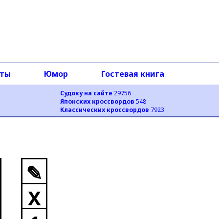
оты
Юмор
Гостевая книга
Судоку на сайте
29756
Японских кроссвордов
548
Классических кроссвордов
7923
✎
X