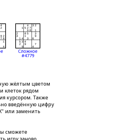
ое
Сложное
#4779
нную жёлтым цветом
ти клеток рядом
я курсором. Также
льно введённую цифру
X" или заменить
вы сможете
ть игру заново,