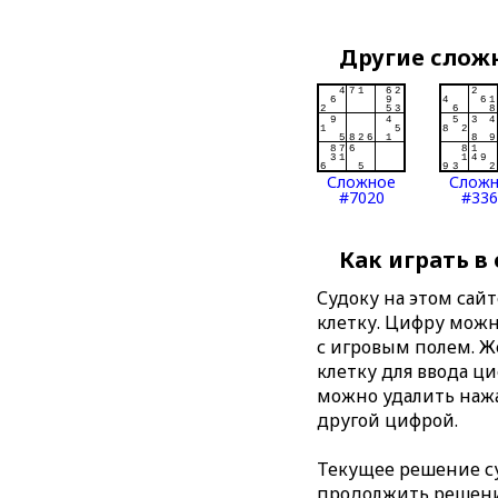
Другие слож
Сложное
Слож
#7020
#336
Как играть в
Судоку на этом сай
клетку. Цифру можно
с игровым полем. 
клетку для ввода ц
можно удалить нажа
другой цифрой.
Текущее решение су
продолжить решение