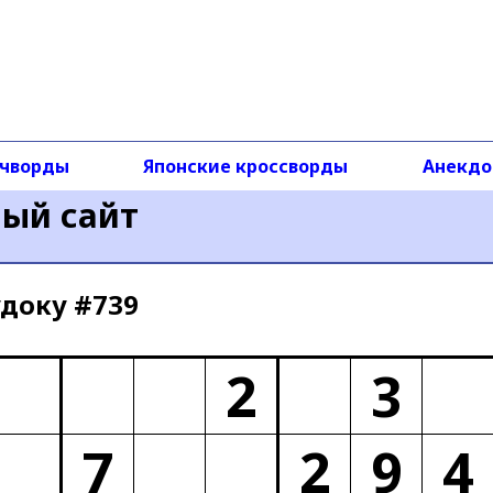
чворды
Японские кроссворды
Анекд
ный сайт
доку #739
2
3
7
2
9
4