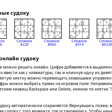
ные судоку
ное
Сложное
Сложное
Сложное
Сложн
6
#220
#900
#314
#6230
 онлайн судоку
те можно решать онлайн. Цифра добавляется в выделе
 ввести как с клавиатуры, так и кликнув одну из девя
Жёлтую клетку можно перемещать клавишами управлени
ифры можно выбрать прямо на игровом поле. Неправи
тием клавиш Backspace или Delete, кликом по клетке "
доку автоматически сохраняется. Вернувшись позже, 
 судоку с того момента, где остановились. Чтобы нача