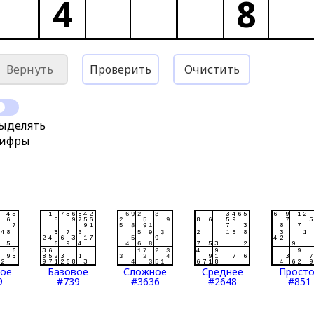
4
8
Вернуть
Проверить
Очистить
ыделять
ифры
тое
Базовое
Сложное
Среднее
Прост
9
#739
#3636
#2648
#851