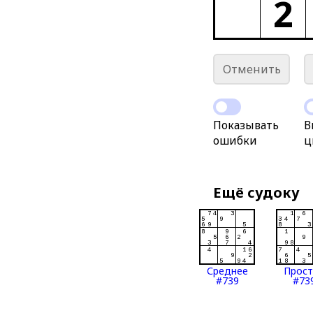
2
Отменить
Показывать
В
ошибки
ц
Ещё судоку
Среднее
Прос
#739
#73