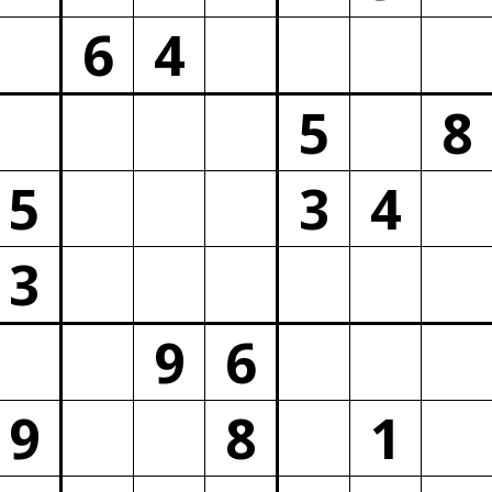
6
4
5
8
5
3
4
3
9
6
9
8
1