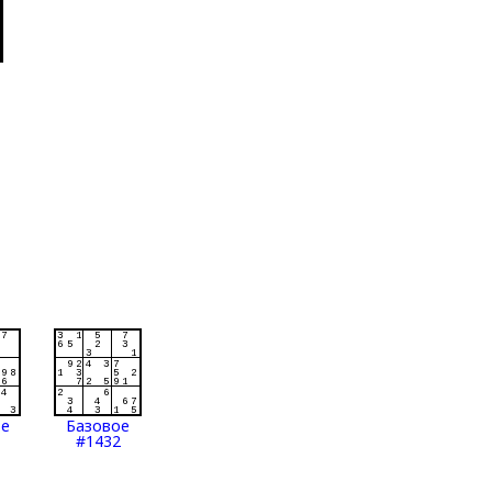
ое
Базовое
#1432