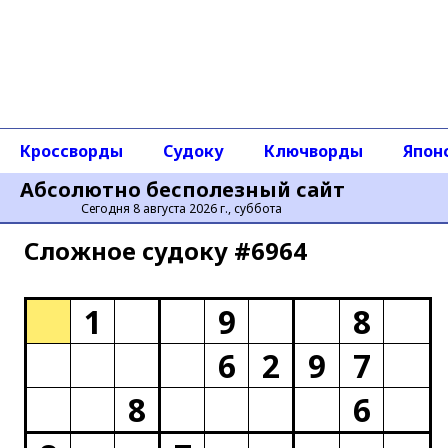
Кроссворды
Судоку
Ключворды
Япон
Абсолютно бесполезный сайт
Сегодня 8 августа 2026 г., суббота
Сложное cудоку #6964
1
9
8
6
2
9
7
8
6