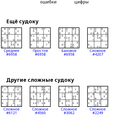
ошибки
цифры
Ещё судоку
Среднее
Простое
Базовое
Сложное
#6958
#6958
#6958
#4207
Другие сложные судоку
Сложное
Сложное
Сложное
Сложное
#6121
#4560
#3062
#2249