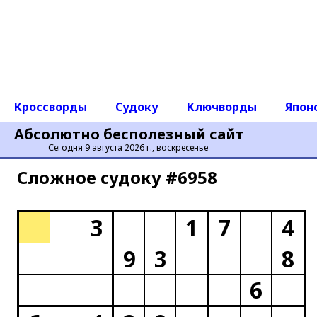
Кроссворды
Судоку
Ключворды
Япон
Абсолютно бесполезный сайт
Сегодня 9 августа 2026 г., воскресенье
Сложное cудоку #6958
3
1
7
4
9
3
8
6