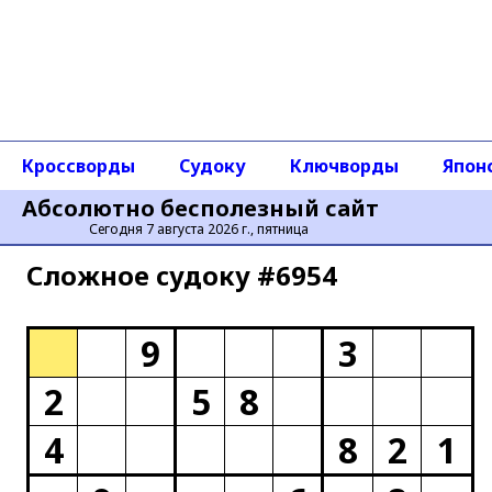
Кроссворды
Судоку
Ключворды
Япон
Абсолютно бесполезный сайт
Сегодня 7 августа 2026 г., пятница
Сложное cудоку #6954
9
3
2
5
8
4
8
2
1