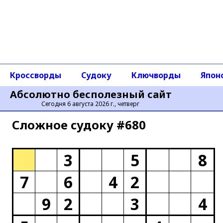
Кроссворды
Судоку
Ключворды
Япон
Абсолютно бесполезный сайт
Сегодня 6 августа 2026 г., четверг
Сложное cудоку #680
3
5
8
7
6
4
2
9
2
3
4