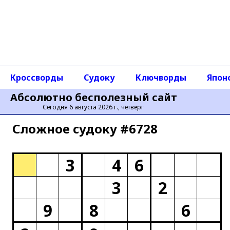
Кроссворды
Судоку
Ключворды
Япон
Абсолютно бесполезный сайт
Сегодня 6 августа 2026 г., четверг
Сложное cудоку #6728
3
4
6
3
2
9
8
6