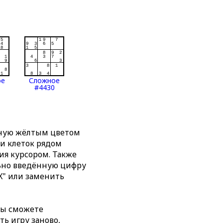
ое
Сложное
#4430
нную жёлтым цветом
ти клеток рядом
я курсором. Также
льно введённую цифру
X" или заменить
вы сможете
ть игру заново,