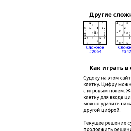
Другие слож
Сложное
Слож
#2064
#342
Как играть в
Судоку на этом сай
клетку. Цифру можно
с игровым полем. 
клетку для ввода ц
можно удалить нажа
другой цифрой.
Текущее решение су
продолжить решение