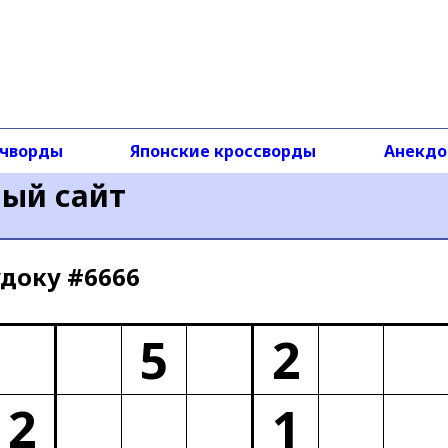
чворды
Японские кроссворды
Анекд
ный сайт
доку #6666
5
2
2
1