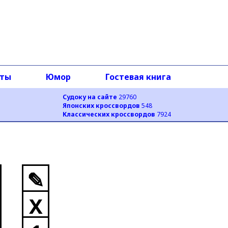
оты
Юмор
Гостевая книга
Судоку на сайте
29760
Японских кроссвордов
548
Классических кроссвордов
7924
✎
X