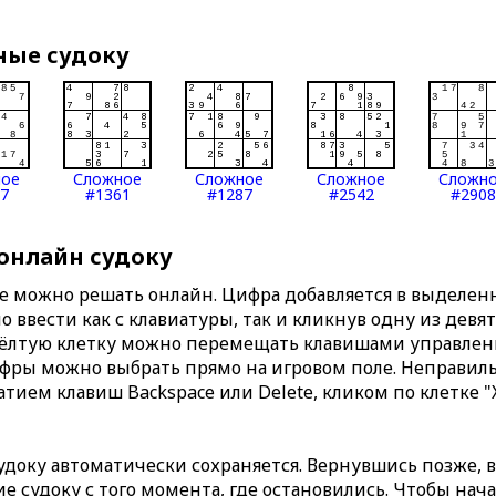
ные судоку
ное
Сложное
Сложное
Сложное
Сложн
7
#1361
#1287
#2542
#2908
 онлайн судоку
те можно решать онлайн. Цифра добавляется в выделе
 ввести как с клавиатуры, так и кликнув одну из девя
Жёлтую клетку можно перемещать клавишами управлени
ифры можно выбрать прямо на игровом поле. Неправи
тием клавиш Backspace или Delete, кликом по клетке "
доку автоматически сохраняется. Вернувшись позже, 
 судоку с того момента, где остановились. Чтобы нача