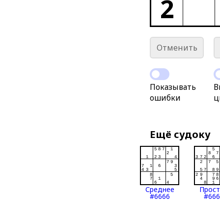
2
Отменить
Показывать
В
ошибки
ц
Ещё судоку
Среднее
Прос
#6666
#666