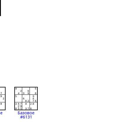
ое
Базовое
#6131