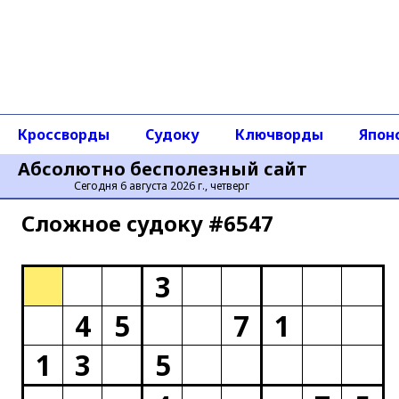
Кроссворды
Судоку
Ключворды
Япон
Абсолютно бесполезный сайт
Сегодня 6 августа 2026 г., четверг
Сложное cудоку #6547
3
4
5
7
1
1
3
5