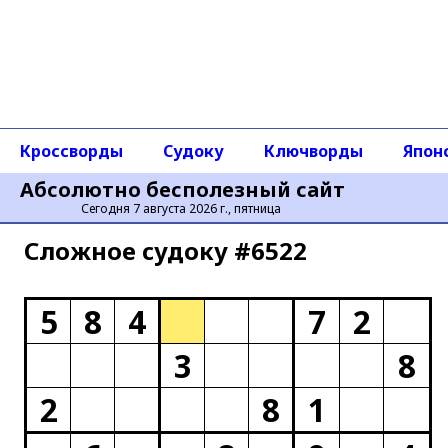
Кроссворды
Судоку
Ключворды
Япон
Абсолютно бесполезный сайт
Сегодня 7 августа 2026 г., пятница
Сложное cудоку #6522
5
8
4
7
2
3
8
2
8
1