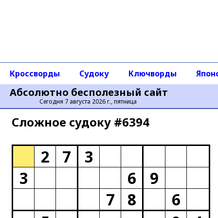
Кроссворды
Судоку
Ключворды
Япон
Абсолютно бесполезный сайт
Сегодня 7 августа 2026 г., пятница
Сложное cудоку #6394
2
7
3
3
6
9
7
8
6