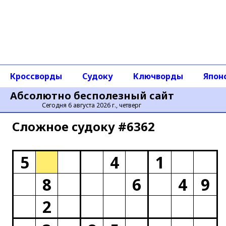
Кроссворды
Судоку
Ключворды
Япон
Абсолютно бесполезный сайт
Сегодня 6 августа 2026 г., четверг
Сложное cудоку #6362
5
4
1
8
6
4
9
2