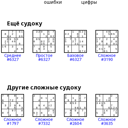
ошибки
цифры
Ещё судоку
Среднее
Простое
Базовое
Сложное
#6327
#6327
#6327
#3190
Другие сложные судоку
Сложное
Сложное
Сложное
Сложное
#1797
#7332
#2604
#3635