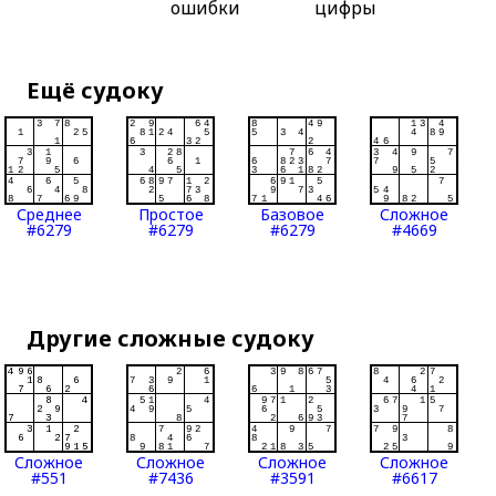
ошибки
цифры
Ещё судоку
Среднее
Простое
Базовое
Сложное
#6279
#6279
#6279
#4669
Другие сложные судоку
Сложное
Сложное
Сложное
Сложное
#551
#7436
#3591
#6617