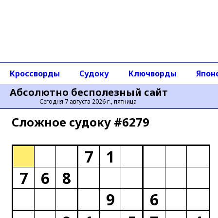
Кроссворды
Судоку
Ключворды
Япон
Абсолютно бесполезный сайт
Сегодня 7 августа 2026 г., пятница
Сложное cудоку #6279
7
1
7
6
8
9
6