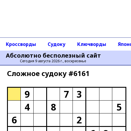
Кроссворды
Судоку
Ключворды
Япон
Абсолютно бесполезный сайт
Сегодня 9 августа 2026 г., воскресенье
Сложное cудоку #6161
9
7
3
4
8
5
6
2