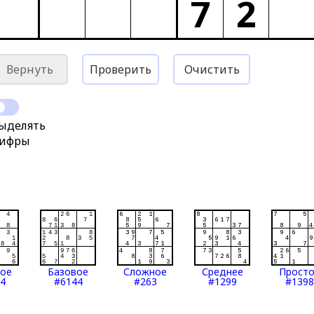
7
2
Вернуть
Проверить
Очистить
ыделять
ифры
тое
Базовое
Сложное
Среднее
Прост
4
#6144
#263
#1299
#1398