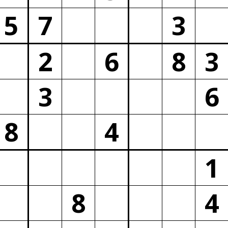
5
7
3
2
6
8
3
3
6
8
4
1
8
4