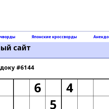
чворды
Японские кроссворды
Анекд
ный сайт
доку #6144
6
4
5