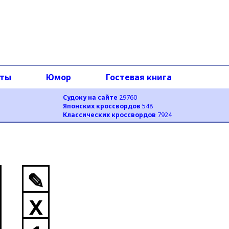
оты
Юмор
Гостевая книга
Судоку на сайте
29760
Японских кроссвордов
548
Классических кроссвордов
7924
✎
X