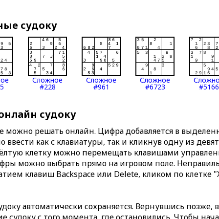
ные судоку
ное
Сложное
Сложное
Сложное
Сложн
5
#228
#961
#6723
#5166
 онлайн судоку
те можно решать онлайн. Цифра добавляется в выделе
 ввести как с клавиатуры, так и кликнув одну из девя
Жёлтую клетку можно перемещать клавишами управлени
ифры можно выбрать прямо на игровом поле. Неправи
тием клавиш Backspace или Delete, кликом по клетке "
доку автоматически сохраняется. Вернувшись позже, 
 судоку с того момента, где остановились. Чтобы нача