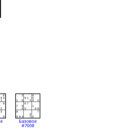
ое
Базовое
#7008