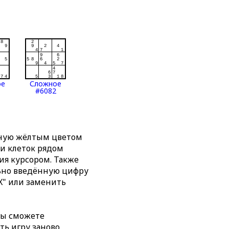
ое
Сложное
#6082
нную жёлтым цветом
ти клеток рядом
я курсором. Также
льно введённую цифру
X" или заменить
вы сможете
ть игру заново,