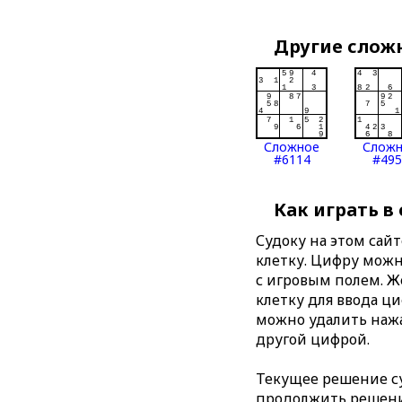
Другие слож
Сложное
Слож
#6114
#495
Как играть в
Судоку на этом сай
клетку. Цифру можно
с игровым полем. 
клетку для ввода ц
можно удалить нажа
другой цифрой.
Текущее решение су
продолжить решение