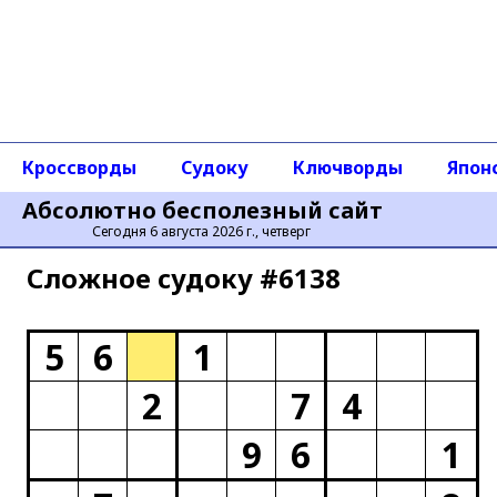
Кроссворды
Судоку
Ключворды
Япон
Абсолютно бесполезный сайт
Сегодня 6 августа 2026 г., четверг
Сложное cудоку #6138
5
6
1
2
7
4
9
6
1