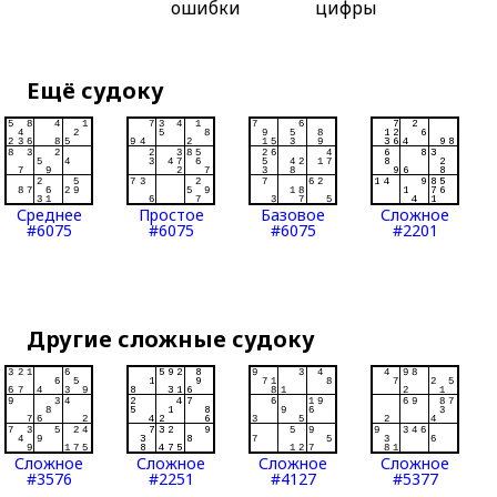
ошибки
цифры
Ещё судоку
Среднее
Простое
Базовое
Сложное
#6075
#6075
#6075
#2201
Другие сложные судоку
Сложное
Сложное
Сложное
Сложное
#3576
#2251
#4127
#5377