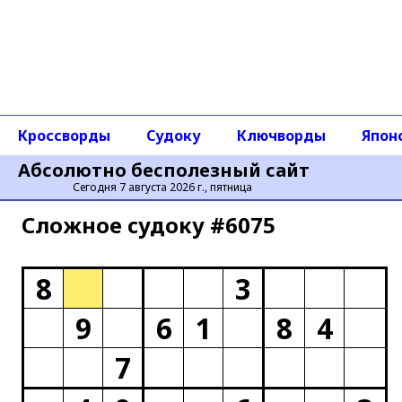
Кроссворды
Судоку
Ключворды
Япон
Абсолютно бесполезный сайт
Сегодня 7 августа 2026 г., пятница
Сложное cудоку #6075
8
3
9
6
1
8
4
7