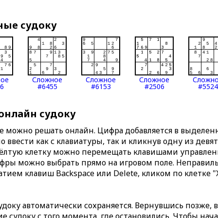
ные судоку
ное
Сложное
Сложное
Сложное
Сложн
6
#6455
#6153
#2506
#5524
 онлайн судоку
те можно решать онлайн. Цифра добавляется в выделе
 ввести как с клавиатуры, так и кликнув одну из девя
Жёлтую клетку можно перемещать клавишами управлени
ифры можно выбрать прямо на игровом поле. Неправи
тием клавиш Backspace или Delete, кликом по клетке "
доку автоматически сохраняется. Вернувшись позже, 
 судоку с того момента, где остановились. Чтобы нача