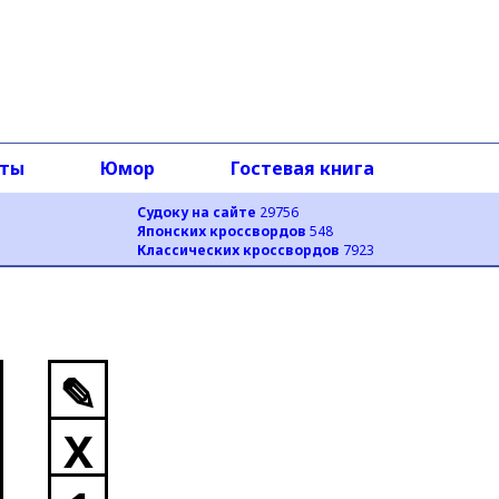
оты
Юмор
Гостевая книга
Судоку на сайте
29756
Японских кроссвордов
548
Классических кроссвордов
7923
✎
X