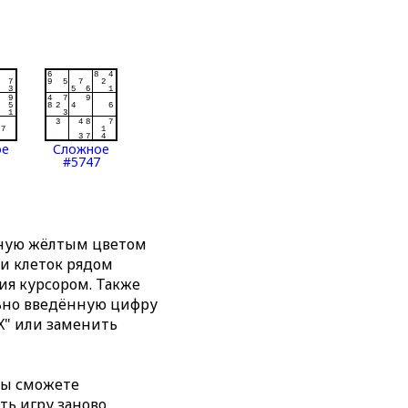
ое
Сложное
#5747
нную жёлтым цветом
ти клеток рядом
я курсором. Также
льно введённую цифру
X" или заменить
вы сможете
ть игру заново,