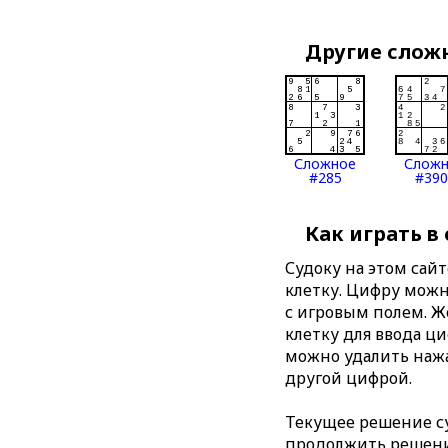
Другие слож
Сложное
Слож
#285
#390
Как играть в
Судоку на этом сай
клетку. Цифру можно
с игровым полем. 
клетку для ввода ц
можно удалить нажа
другой цифрой.
Текущее решение су
продолжить решение