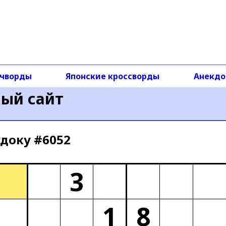
чворды
Японские кроссворды
Анекд
ный сайт
доку #6052
3
1
8