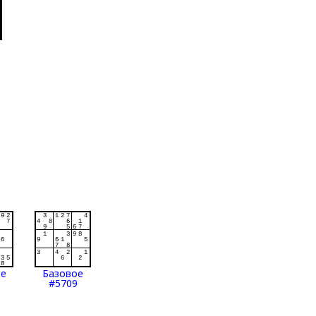
ое
Базовое
#5709