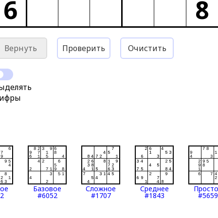
6
8
Вернуть
Проверить
Очистить
ыделять
ифры
тое
Базовое
Сложное
Среднее
Прост
2
#6052
#1707
#1843
#5659