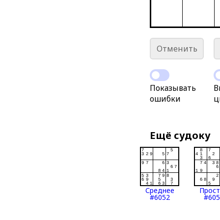
Отменить
Показывать
В
ошибки
ц
Ещё судоку
Среднее
Прос
#6052
#605