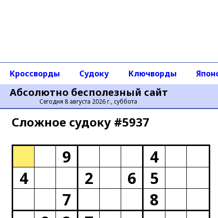
Кроссворды
Судоку
Ключворды
Япон
Абсолютно бесполезный сайт
Сегодня 8 августа 2026 г., суббота
Сложное cудоку #5937
9
4
4
2
6
5
7
8