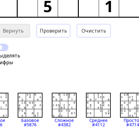
5
1
Вернуть
Проверить
Очистить
ыделять
ифры
тое
Базовое
Сложное
Среднее
Прост
6
#5876
#4382
#4112
#4714