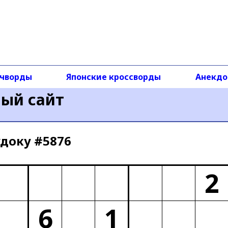
чворды
Японские кроссворды
Анекд
ный сайт
доку #5876
2
6
1