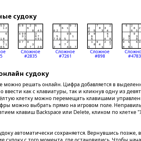
ные судоку
ное
Сложное
Сложное
Сложное
Сложн
5
#2835
#7261
#898
#4783
 онлайн судоку
те можно решать онлайн. Цифра добавляется в выделе
 ввести как с клавиатуры, так и кликнув одну из девя
Жёлтую клетку можно перемещать клавишами управлени
ифры можно выбрать прямо на игровом поле. Неправи
тием клавиш Backspace или Delete, кликом по клетке "
доку автоматически сохраняется. Вернувшись позже, 
 судоку с того момента, где остановились. Чтобы нача