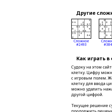
Другие слож
Сложное
Слож
#2493
#384
Как играть в
Судоку на этом сай
клетку. Цифру можно
с игровым полем. 
клетку для ввода ц
можно удалить нажа
другой цифрой.
Текущее решение су
продолжить решение