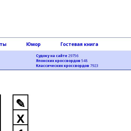
оты
Юмор
Гостевая книга
Судоку на сайте
29756
Японских кроссвордов
548
Классических кроссвордов
7923
✎
X