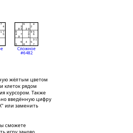
ое
Сложное
#6482
нную жёлтым цветом
ти клеток рядом
я курсором. Также
льно введённую цифру
X" или заменить
вы сможете
ть игру заново,