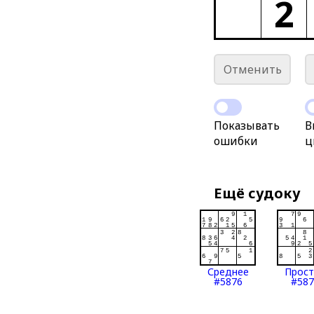
2
Отменить
Показывать
В
ошибки
ц
Ещё судоку
Среднее
Прос
#5876
#587