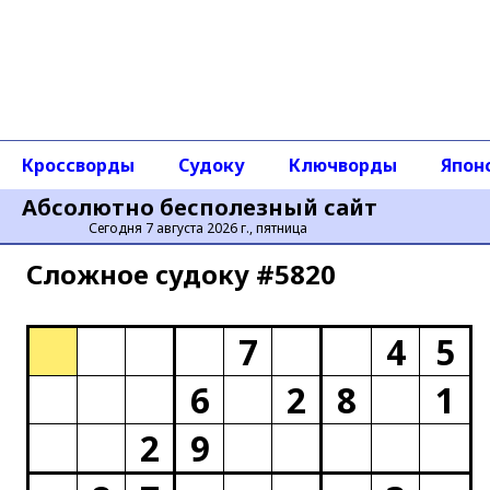
Кроссворды
Судоку
Ключворды
Япон
Абсолютно бесполезный сайт
Сегодня 7 августа 2026 г., пятница
Сложное cудоку #5820
7
4
5
6
2
8
1
2
9