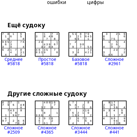
ошибки
цифры
Ещё судоку
Среднее
Простое
Базовое
Сложное
#5818
#5818
#5818
#2961
Другие сложные судоку
Сложное
Сложное
Сложное
Сложное
#2509
#4365
#3444
#441