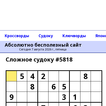
Кроссворды
Судоку
Ключворды
Япон
Абсолютно бесполезный сайт
Сегодня 7 августа 2026 г., пятница
Сложное cудоку #5818
5
4
2
8
8
6
5
9
3
1