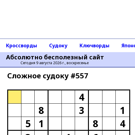
Кроссворды
Судоку
Ключворды
Япон
Абсолютно бесполезный сайт
Сегодня 9 августа 2026 г., воскресенье
Сложное cудоку #557
4
8
3
1
5
1
8
4