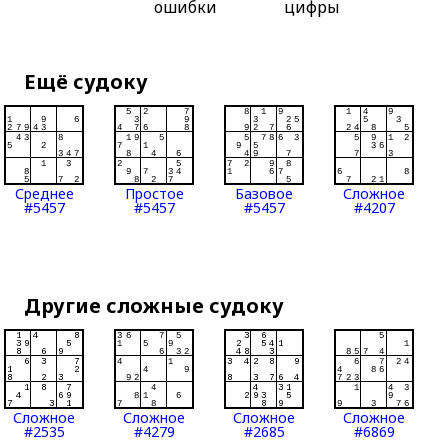
ошибки
цифры
Ещё судоку
Среднее
Простое
Базовое
Сложное
#5457
#5457
#5457
#4207
Другие сложные судоку
Сложное
Сложное
Сложное
Сложное
#2535
#4279
#2685
#6869