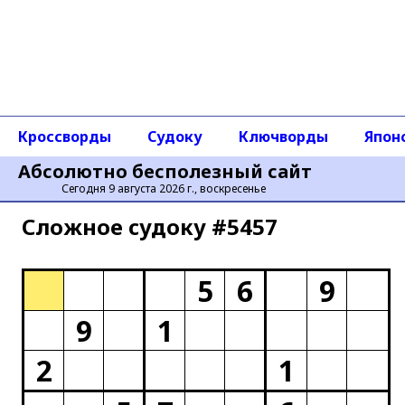
Кроссворды
Судоку
Ключворды
Япон
Абсолютно бесполезный сайт
Сегодня 9 августа 2026 г., воскресенье
Сложное cудоку #5457
5
6
9
9
1
2
1