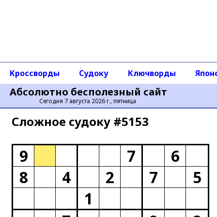
Кроссворды
Судоку
Ключворды
Япон
Абсолютно бесполезный сайт
Сегодня 7 августа 2026 г., пятница
Сложное cудоку #5153
9
7
6
8
4
2
7
5
1