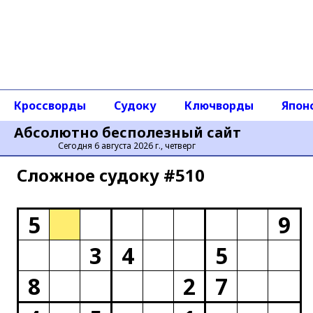
Кроссворды
Судоку
Ключворды
Япон
Абсолютно бесполезный сайт
Сегодня 6 августа 2026 г., четверг
Сложное cудоку #510
5
9
3
4
5
8
2
7