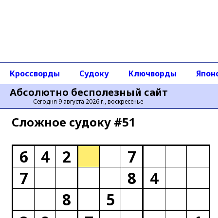
Кроссворды
Судоку
Ключворды
Япон
Абсолютно бесполезный сайт
Сегодня 9 августа 2026 г., воскресенье
Сложное cудоку #51
6
4
2
7
7
8
4
8
5