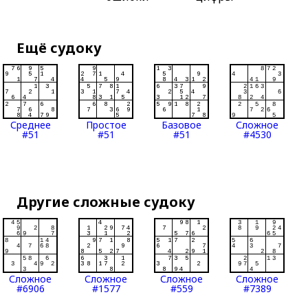
Ещё судоку
Среднее
Простое
Базовое
Сложное
#51
#51
#51
#4530
Другие сложные судоку
Сложное
Сложное
Сложное
Сложное
#6906
#1577
#559
#7389