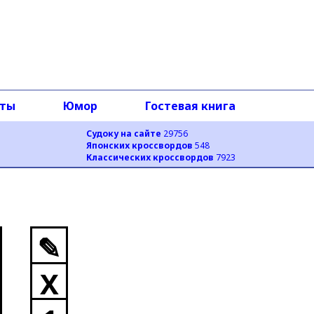
оты
Юмор
Гостевая книга
Судоку на сайте
29756
Японских кроссвордов
548
Классических кроссвордов
7923
✎
X