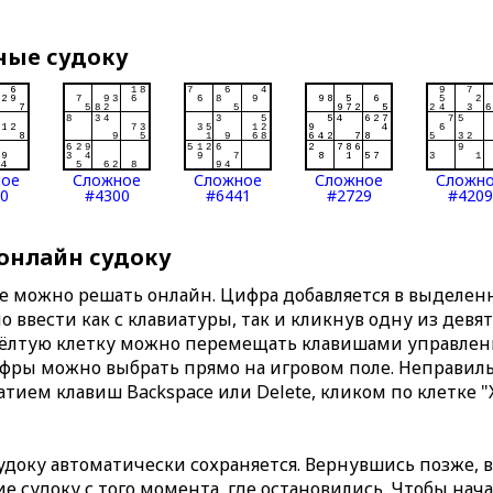
ные судоку
ное
Сложное
Сложное
Сложное
Сложн
0
#4300
#6441
#2729
#4209
 онлайн судоку
те можно решать онлайн. Цифра добавляется в выделе
 ввести как с клавиатуры, так и кликнув одну из девя
Жёлтую клетку можно перемещать клавишами управлени
ифры можно выбрать прямо на игровом поле. Неправи
тием клавиш Backspace или Delete, кликом по клетке "
доку автоматически сохраняется. Вернувшись позже, 
 судоку с того момента, где остановились. Чтобы нача