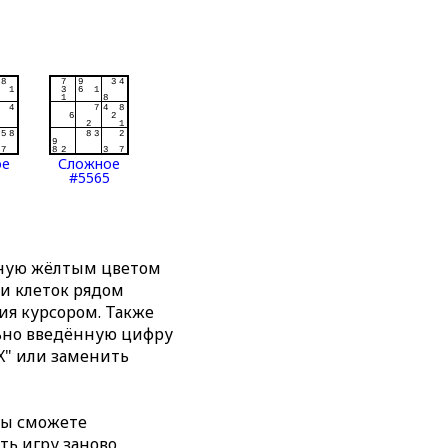
ое
Сложное
#5565
нную жёлтым цветом
ти клеток рядом
я курсором. Также
льно введённую цифру
X" или заменить
вы сможете
ть игру заново,