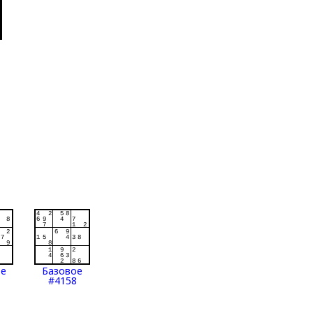
ое
Базовое
#4158