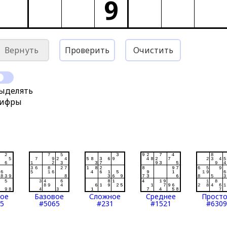
9
Вернуть
Проверить
Очистить
ыделять
ифры
тое
Базовое
Сложное
Среднее
Прост
5
#5065
#231
#1521
#6309