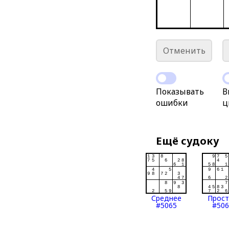
Отменить
Показывать
В
ошибки
ц
Ещё судоку
Среднее
Прос
#5065
#506