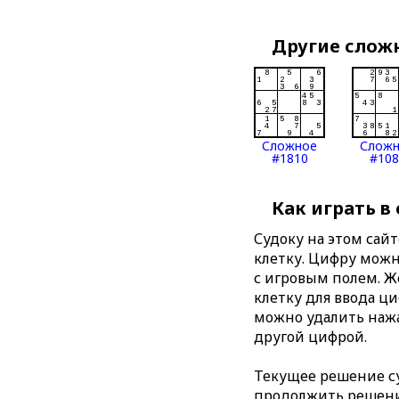
Другие слож
Сложное
Слож
#1810
#108
Как играть в
Судоку на этом сай
клетку. Цифру можно
с игровым полем. 
клетку для ввода ц
можно удалить нажа
другой цифрой.
Текущее решение су
продолжить решение