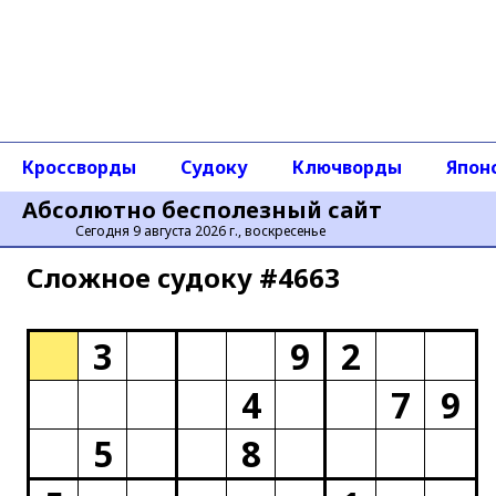
Кроссворды
Судоку
Ключворды
Япон
Абсолютно бесполезный сайт
Сегодня 9 августа 2026 г., воскресенье
Сложное cудоку #4663
3
9
2
4
7
9
5
8