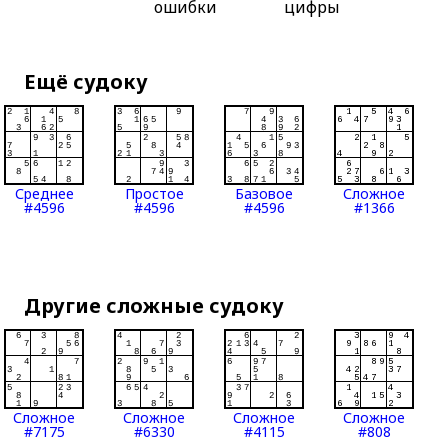
ошибки
цифры
Ещё судоку
Среднее
Простое
Базовое
Сложное
#4596
#4596
#4596
#1366
Другие сложные судоку
Сложное
Сложное
Сложное
Сложное
#7175
#6330
#4115
#808