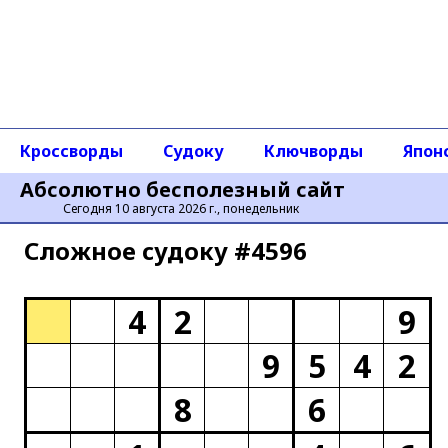
Кроссворды
Судоку
Ключворды
Япон
Абсолютно бесполезный сайт
Сегодня 10 августа 2026 г., понедельник
Сложное cудоку #4596
4
2
9
9
5
4
2
8
6