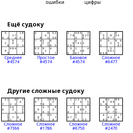
ошибки
цифры
Ещё судоку
Среднее
Простое
Базовое
Сложное
#4574
#4574
#4574
#6477
Другие сложные судоку
Сложное
Сложное
Сложное
Сложное
#7366
#1786
#6750
#2470