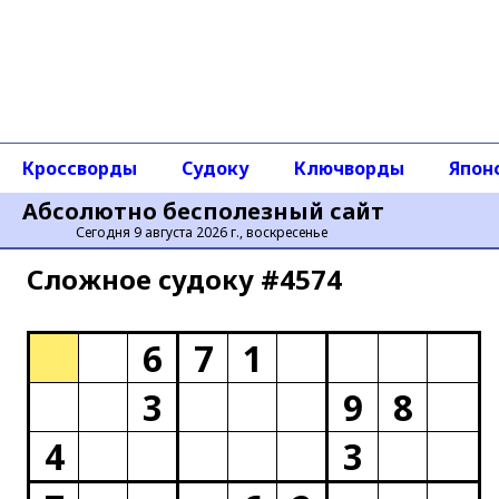
Кроссворды
Судоку
Ключворды
Япон
Абсолютно бесполезный сайт
Сегодня 9 августа 2026 г., воскресенье
Сложное cудоку #4574
6
7
1
3
9
8
4
3