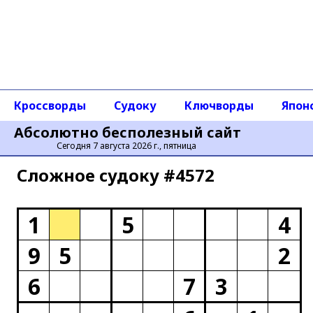
Кроссворды
Судоку
Ключворды
Япон
Абсолютно бесполезный сайт
Сегодня 7 августа 2026 г., пятница
Сложное cудоку #4572
1
5
4
9
5
2
6
7
3