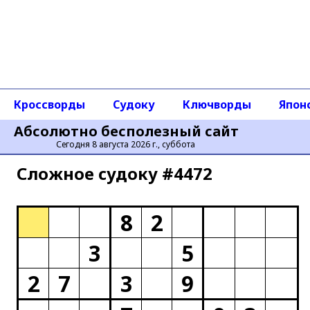
Кроссворды
Судоку
Ключворды
Япон
Абсолютно бесполезный сайт
Сегодня 8 августа 2026 г., суббота
Сложное cудоку #4472
8
2
3
5
2
7
3
9