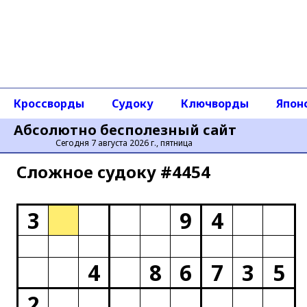
Кроссворды
Судоку
Ключворды
Япон
Абсолютно бесполезный сайт
Сегодня 7 августа 2026 г., пятница
Сложное cудоку #4454
3
9
4
4
8
6
7
3
5
2