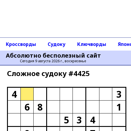
Кроссворды
Судоку
Ключворды
Япон
Абсолютно бесполезный сайт
Сегодня 9 августа 2026 г., воскресенье
Сложное cудоку #4425
4
3
6
8
1
5
3
4