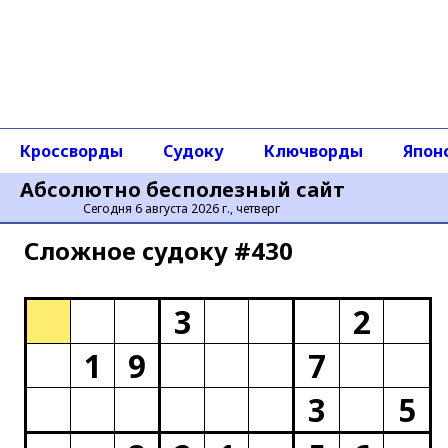
Кроссворды
Судоку
Ключворды
Япон
Абсолютно бесполезный сайт
Сегодня 6 августа 2026 г., четверг
Сложное cудоку #430
3
2
1
9
7
3
5