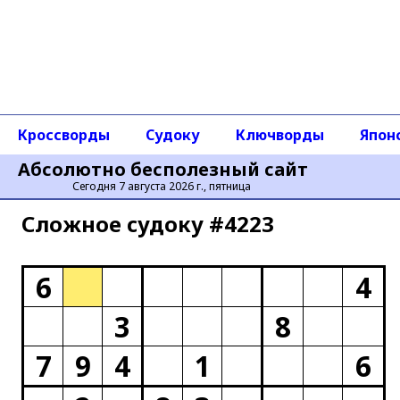
Кроссворды
Судоку
Ключворды
Япон
Абсолютно бесполезный сайт
Сегодня 7 августа 2026 г., пятница
Сложное cудоку #4223
6
4
3
8
7
9
4
1
6