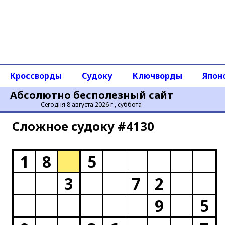
Кроссворды
Судоку
Ключворды
Япон
Абсолютно бесполезный сайт
Сегодня 8 августа 2026 г., суббота
Сложное cудоку #4130
1
8
5
3
7
2
9
5