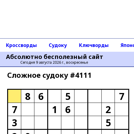
Кроссворды
Судоку
Ключворды
Япон
Абсолютно бесполезный сайт
Сегодня 9 августа 2026 г., воскресенье
Сложное cудоку #4111
8
6
5
7
7
1
6
2
3
5