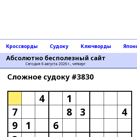
Кроссворды
Судоку
Ключворды
Япон
Абсолютно бесполезный сайт
Сегодня 6 августа 2026 г., четверг
Сложное cудоку #3830
4
1
7
8
3
4
9
1
6