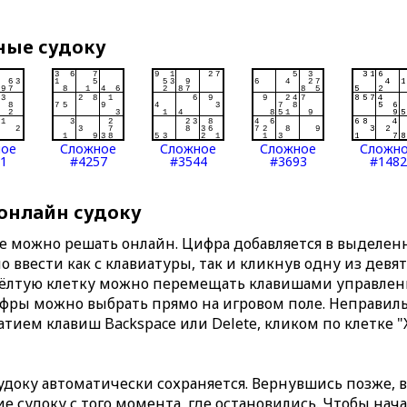
ные судоку
ное
Сложное
Сложное
Сложное
Сложн
1
#4257
#3544
#3693
#1482
 онлайн судоку
те можно решать онлайн. Цифра добавляется в выделе
 ввести как с клавиатуры, так и кликнув одну из девя
Жёлтую клетку можно перемещать клавишами управлени
ифры можно выбрать прямо на игровом поле. Неправи
тием клавиш Backspace или Delete, кликом по клетке "
доку автоматически сохраняется. Вернувшись позже, 
 судоку с того момента, где остановились. Чтобы нача