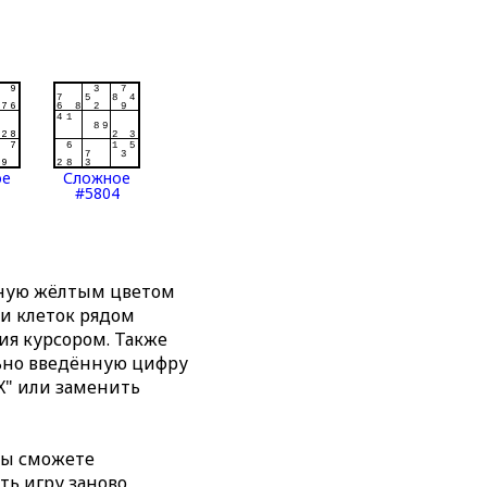
ое
Сложное
#5804
нную жёлтым цветом
ти клеток рядом
я курсором. Также
льно введённую цифру
X" или заменить
вы сможете
ть игру заново,