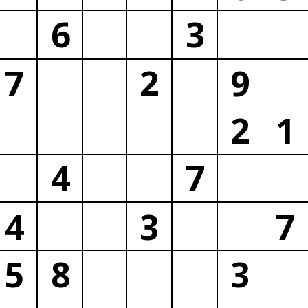
6
3
7
2
9
2
1
4
7
4
3
7
5
8
3