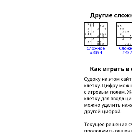
Другие слож
Сложное
Слож
#3394
#487
Как играть в
Судоку на этом сай
клетку. Цифру можно
с игровым полем. 
клетку для ввода ц
можно удалить нажа
другой цифрой.
Текущее решение су
продолжить решение