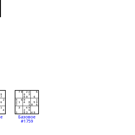
ое
Базовое
#1759