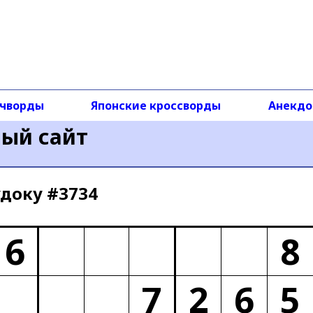
чворды
Японские кроссворды
Анекд
ный сайт
доку #3734
6
8
7
2
6
5