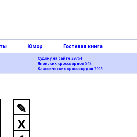
оты
Юмор
Гостевая книга
Судоку на сайте
29764
Японских кроссвордов
548
Классических кроссвордов
7925
✎
X