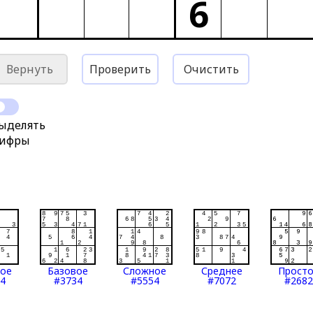
6
Вернуть
Проверить
Очистить
ыделять
ифры
тое
Базовое
Сложное
Среднее
Прост
4
#3734
#5554
#7072
#2682