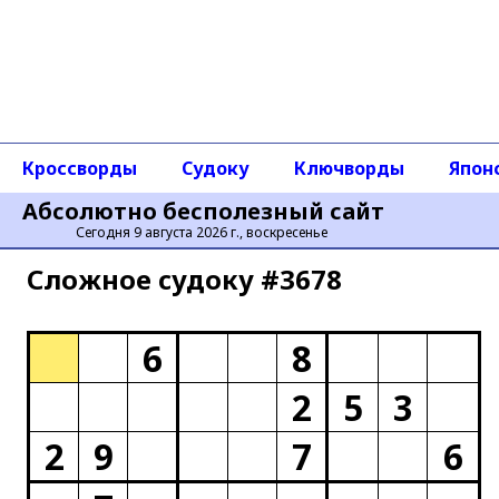
Кроссворды
Судоку
Ключворды
Япон
Абсолютно бесполезный сайт
Сегодня 9 августа 2026 г., воскресенье
Сложное cудоку #3678
6
8
2
5
3
2
9
7
6